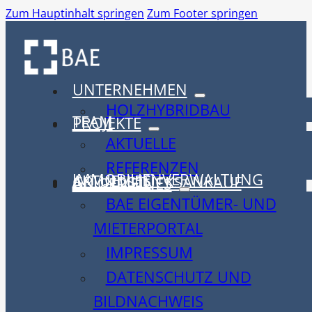
Zum Hauptinhalt springen
Zum Footer springen
UNTERNEHMEN
HOLZHYBRIDBAU
TEAM
PROJEKTE
AKTUELLE
REFERENZEN
IMMOBILIENVERWALTUNG
AKTUELLES
GRUNDSTÜCKSANKAUF
ALLGEMEINES
BAE EIGENTÜMER- UND
MIETERPORTAL
IMPRESSUM
DATENSCHUTZ UND
BILDNACHWEIS