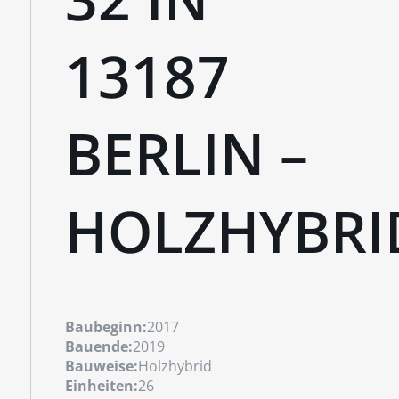
3187 B
ERLIN – H
OLZHYBRI
Baubeginn:
2017
Bauende:
2019
Bauweise:
Holzhybrid
Einheiten:
26