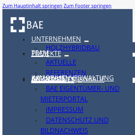
Zum Hauptinhalt springen
Zum Footer springen
UNTERNEHMEN
HOLZHYBRIDBAU
TEAM
PROJEKTE
AKTUELLE
REFERENZEN
IMMOBILIENVERWALTUNG
AKTUELLES
GRUNDSTÜCKSANKAUF
ALLGEMEINES
BAE EIGENTÜMER- UND
MIETERPORTAL
IMPRESSUM
DATENSCHUTZ UND
BILDNACHWEIS